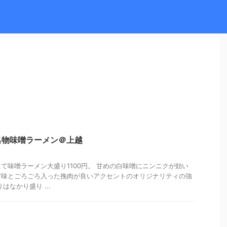
名物味噌ラーメン＠上越
て味噌ラーメン大盛り1100円。 甘めの白味噌にニンニクが効い
甘味とごろごろ入った挽肉が良いアクセントのオリジナリティの強
はなかり盛り ...