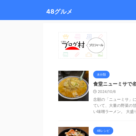
48グルメ
未分類
食堂ニューミサで
2024/10/6
念願の「ニューミサ」に
ていて、大量の野菜の
い味噌ラーメン。 大盛り
48レシピ