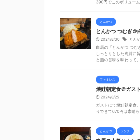
390円でこのボリュー
とんかつ
とんかつ つむぎ＠
2024/8/30
とん
白馬の「とんかつ つむ
しっとりとした肉質に旨
と脂の旨味を味わって、後
ファミレス
焼鮭朝定食＠ガス
2024/8/25
ガストにて焼鮭朝定食。
りできて670円は素
とんかつ
ランチ