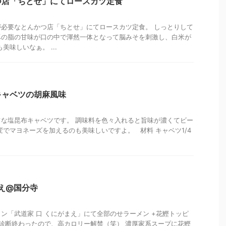
つ店「ちとせ」にてロースカツ定食
必要なとんかつ店「ちとせ」にてロースカツ定食。 しっとりして
豚の脂の甘味が口の中で渾然一体となって脳みそを刺激し、白米が
美味しいなぁ。 ...
キャベツの胡麻風味
な塩昆布キャベツです。 調味料を色々入れると旨味が濃くてビー
変でマヨネーズを加えるのも美味しいですよ。 材料 キャベツ1/4
まえ@国分寺
ン「武道家 口 くにがまえ」にて全部のせラーメン +花鰹トッピ
健康診断終わったので、高カロリー解禁（笑） 濃厚家系スープに花鰹