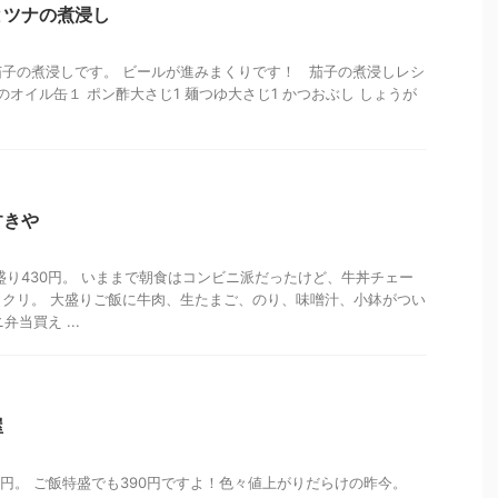
とツナの煮浸し
子の煮浸しです。 ビールが進みまくりです！ 茄子の煮浸しレシ
ナのオイル缶１ ポン酢大さじ1 麺つゆ大さじ1 かつおぶし しょうが
すきや
盛り430円。 いままで朝食はコンビニ派だったけど、牛丼チェー
クリ。 大盛りご飯に牛肉、生たまご、のり、味噌汁、小鉢がつい
弁当買え ...
屋
0円。 ご飯特盛でも390円ですよ！色々値上がりだらけの昨今。