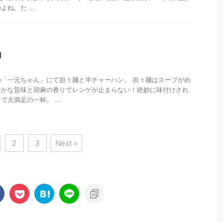
ね。た ...
山
「一元ちゃん」にて担々麺と半チャーハン。 担々麺はスープがめ
豊かな旨味と胡麻の香りでレンゲが止まらない！絶妙に味付けされ
大満足の一杯。 ...
2
3
Next »