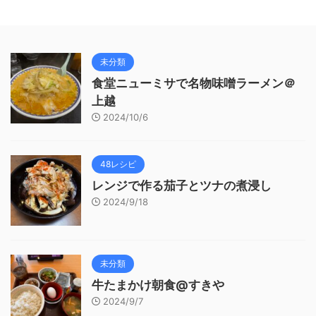
未分類
食堂ニューミサで名物味噌ラーメン＠
上越
2024/10/6
48レシピ
レンジで作る茄子とツナの煮浸し
2024/9/18
未分類
牛たまかけ朝食@すきや
2024/9/7