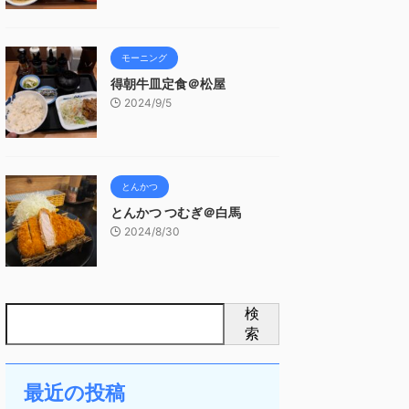
モーニング
得朝牛皿定食＠松屋
2024/9/5
とんかつ
とんかつ つむぎ＠白馬
2024/8/30
検
索
最近の投稿