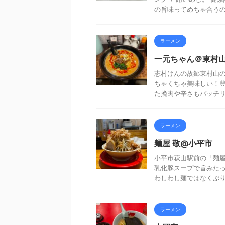
の旨味ってめちゃ合うのよ
ラーメン
一元ちゃん＠東村
志村けんの故郷東村山の
ちゃくちゃ美味しい！
た挽肉や辛さもバッチリで
ラーメン
麺屋 敬@小平市
小平市萩山駅前の「麺屋
乳化豚スープで旨みたっ
わしわし麺ではなくぷりぷ
ラーメン