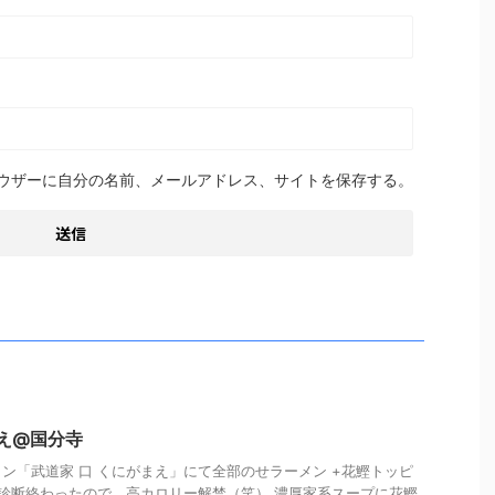
ウザーに自分の名前、メールアドレス、サイトを保存する。
まえ@国分寺
ン「武道家 口 くにがまえ」にて全部のせラーメン +花鰹トッピ
健康診断終わったので、高カロリー解禁（笑） 濃厚家系スープに花鰹