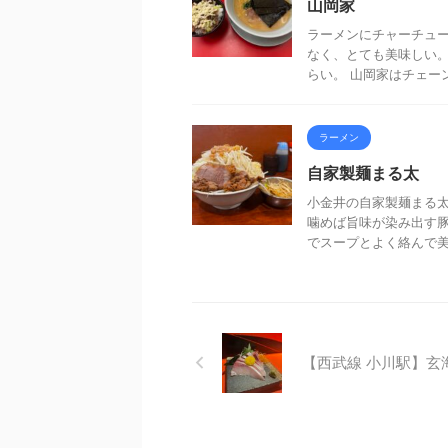
山岡家
ラーメンにチャーチュー
なく、とても美味しい
らい。 山岡家はチェーン
ラーメン
自家製麺まる太
小金井の自家製麺まる太
噛めば旨味が染み出す
でスープとよく絡んで美味し
【西武線 小川駅】玄