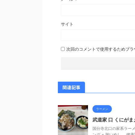
サイト
次回のコメントで使用するためブラ
関連記事
ラーメン
武道家 口 くにが
国分寺北口の家系ラーメ
ング + 賄いめし。 