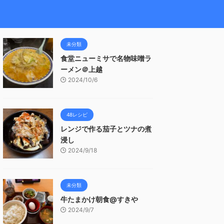
未分類
食堂ニューミサで名物味噌ラ
ーメン＠上越
2024/10/6
48レシピ
レンジで作る茄子とツナの煮
浸し
2024/9/18
未分類
牛たまかけ朝食@すきや
2024/9/7