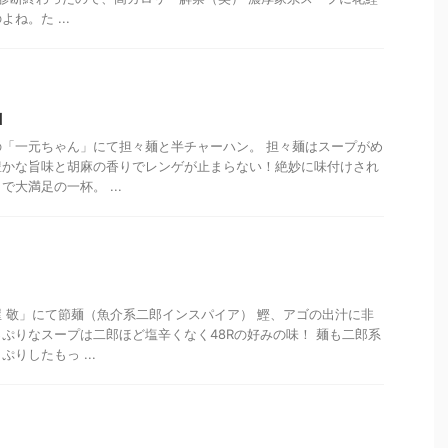
ね。た ...
山
「一元ちゃん」にて担々麺と半チャーハン。 担々麺はスープがめ
豊かな旨味と胡麻の香りでレンゲが止まらない！絶妙に味付けされ
大満足の一杯。 ...
 敬」にて節麺（魚介系二郎インスパイア） 鰹、アゴの出汁に非
ぷりなスープは二郎ほど塩辛くなく48Rの好みの味！ 麺も二郎系
りしたもっ ...